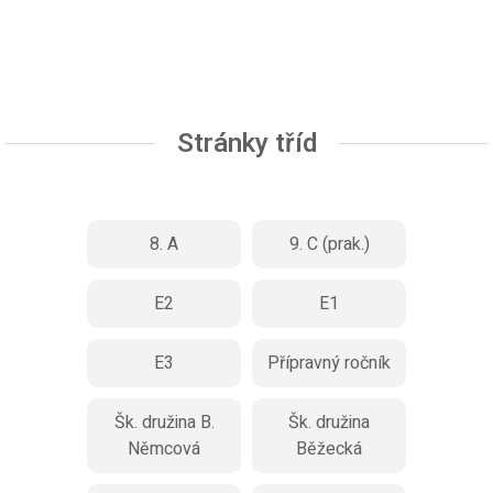
Stránky tříd
8. A
9. C (prak.)
E2
E1
E3
Přípravný ročník
Šk. družina B.
Šk. družina
Němcová
Běžecká