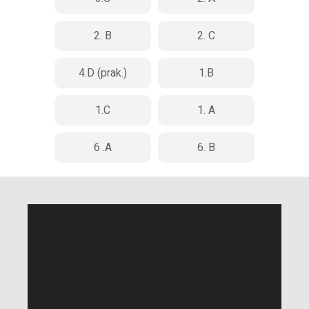
2. B
2. C
4.D (prak.)
1.B
1.C
1. A
6 .A
6. B