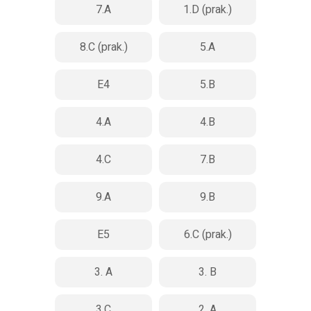
7.A
1.D (prak.)
8.C (prak.)
5.A
E4
5.B
4.A
4.B
4.C
7.B
9.A
9.B
E5
6.C (prak.)
3. A
3. B
3.C
2. A