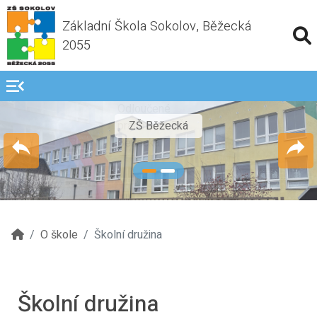
Základní Škola Sokolov, Běžecká
2055
menu_open
ZŠ Běžecká
1
2
O škole
Školní družina
Školní družina