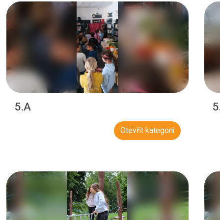
5.A
5
Otevřít kategorii