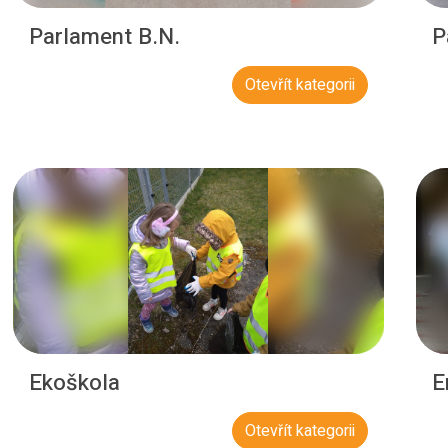
Parlament B.N.
P
Otevřít kategorii
Ekoškola
E
Otevřít kategorii