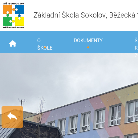
Základní Škola Sokolov, Běžecká
O
DOKUMENTY
Š
ŠKOLE
R
2