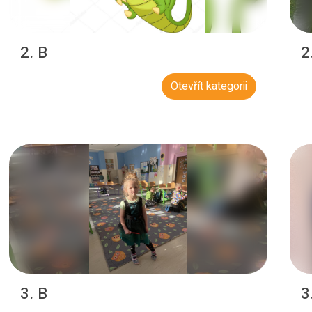
2. B
2
Otevřít kategorii
3. B
3