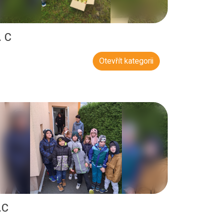
. C
Otevřít kategorii
.C