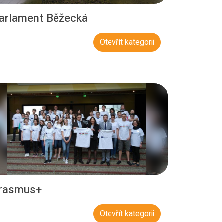
arlament Běžecká
Otevřít kategorii
rasmus+
Otevřít kategorii